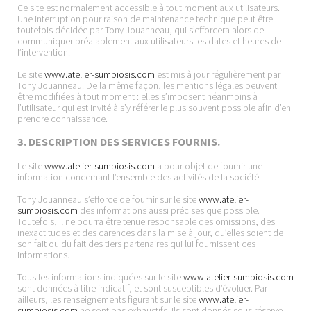
Ce site est normalement accessible à tout moment aux utilisateurs.
Une interruption pour raison de maintenance technique peut être
toutefois décidée par Tony Jouanneau, qui s’efforcera alors de
communiquer préalablement aux utilisateurs les dates et heures de
l’intervention.
Le site
www.atelier-sumbiosis.com
est mis à jour régulièrement par
Tony Jouanneau. De la même façon, les mentions légales peuvent
être modifiées à tout moment : elles s’imposent néanmoins à
l’utilisateur qui est invité à s’y référer le plus souvent possible afin d’en
prendre connaissance.
3. DESCRIPTION DES SERVICES FOURNIS.
Le site
www.atelier-sumbiosis.com
a pour objet de fournir une
information concernant l’ensemble des activités de la société.
Tony Jouanneau s’efforce de fournir sur le site
www.atelier-
sumbiosis.com
des informations aussi précises que possible.
Toutefois, il ne pourra être tenue responsable des omissions, des
inexactitudes et des carences dans la mise à jour, qu’elles soient de
son fait ou du fait des tiers partenaires qui lui fournissent ces
informations.
Tous les informations indiquées sur le site
www.atelier-sumbiosis.com
sont données à titre indicatif, et sont susceptibles d’évoluer. Par
ailleurs, les renseignements figurant sur le site
www.atelier-
sumbiosis.com
ne sont pas exhaustifs. Ils sont donnés sous réserve