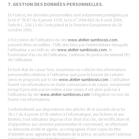
7. GESTION DES DONNÉES PERSONNELLES.
En France, les données personnelles sont notamment protégées par
la loi n° 78-87 du 6 janvier 1978, la loi n° 2004-801 du 6 août 2004,
l’article L. 226-13 du Code pénal et la Directive Européenne du 24
octobre 1995.
A l’occasion de l’utilisation du site
www.atelier-sumbiosis.com
,
peuvent êtres recueillies : l’URL des liens par l’intermédiaire desquels
l’utilisateur a accédé au site
www.atelier-sumbiosis.com
, le
fournisseur d’accès de l’utilisateur, l’adresse de protocole Internet (IP)
de l’utilisateur.
En tout état de cause Tony Jouanneau ne collecte des informations
personnelles relatives à l’utilisateur que pour le besoin de certains
services proposés par le site
www.atelier-sumbiosis.com
. L’utilisateur
fournit ces informations en toute connaissance de cause, notamment
lorsqu’il procède par lui-même à leur saisie. Il est alors précisé à
l’utilisateur du site
www.atelier-sumbiosis.com
l’obligation ou non de
fournir ces informations.
Conformément aux dispositions des articles 38 et suivants de la loi
78-17 du 6 janvier 1978 relative à l’informatique, aux fichiers et aux
libertés, tout utilisateur dispose d’un droit d’accès, de rectification et
d’opposition aux données personnelles le concernant, en effectuant
sa demande écrite et signée, accompagnée d’une copie du titre
d’identité avec signature du titulaire de la pièce, en précisant l’adresse
à laquelle la réponse doit être envoyée.