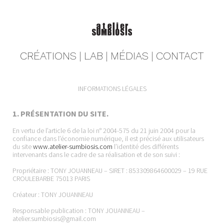
CRÉATIONS
|
LAB |
MÉDIAS |
CONTACT
INFORMATIONS LÉGALES
1. PRÉSENTATION DU SITE.
En vertu de l’article 6 de la loi n° 2004-575 du 21 juin 2004 pour la
confiance dans l’économie numérique, il est précisé aux utilisateurs
du site
www.atelier-sumbiosis.com
l’identité des différents
intervenants dans le cadre de sa réalisation et de son suivi :
Propriétaire : TONY JOUANNEAU – SIRET : 853309864600029 – 19 RUE
CROULEBARBE 75013 PARIS
Créateur : TONY JOUANNEAU
Responsable publication : TONY JOUANNEAU –
atelier.sumbiosis@gmail.com