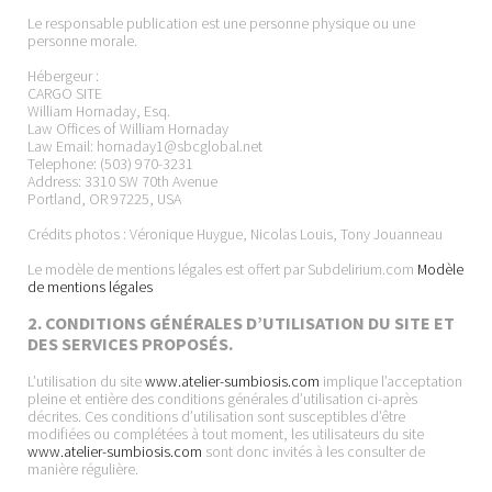
Le responsable publication est une personne physique ou une
personne morale.
Hébergeur :
CARGO SITE
William Hornaday, Esq.
Law Offices of William Hornaday
Law Email: hornaday1@sbcglobal.net
Telephone: (503) 970-3231
Address: 3310 SW 70th Avenue
Portland, OR 97225, USA
Crédits photos : Véronique Huygue, Nicolas Louis, Tony Jouanneau
Le modèle de mentions légales est offert par Subdelirium.com
Modèle
de mentions légales
2. CONDITIONS GÉNÉRALES D’UTILISATION DU SITE ET
DES SERVICES PROPOSÉS.
L’utilisation du site
www.atelier-sumbiosis.com
implique l’acceptation
pleine et entière des conditions générales d’utilisation ci-après
décrites. Ces conditions d’utilisation sont susceptibles d’être
modifiées ou complétées à tout moment, les utilisateurs du site
www.atelier-sumbiosis.com
sont donc invités à les consulter de
manière régulière.