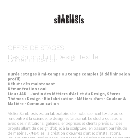
OFFRE DE STAGES
Design produit l Design textile l
Communication
Durée : stages à mi-temps ou temps complet (à définir selon
profil)
Début : dès maintenant
Rémunération : oui
Lieu : JAD – Jardin des Métiers d’Art et du Design, Sèvres
Thèmes : Design · Biofabrication · Métiers d’art · Couleur &
Matière · Communication
Atelier Sumbiosis est un laboratoire d’ennoblissement textile où se
rencontrent la science, le design et l’artisanat. Le studio collabore
avec des institutions, galeries, entreprises et clients privés sur des
projets allant du design d’objet à la sculpture, en passant par l’étude
de matériaux/textiles, la création d’œuvres d’art et d’installations.
Vous rejoindrez l’atelier dans une phase de développement de projets